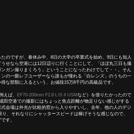
たのですが、春休み中、8日の大学の卒業式を始め、9日にも知人
うせなら空港には12日辺りに行くことにして、「ほぼ丸三日も撮
ガンガン撮りまくろう」ということになったわけでして・・。そん
ノンの一眼レフユーザーなら誰もが憧れる「白レンズ」のうちの一
得な部類に入るという、お値段15万8千円の高級品です。
例えば、
EF70-200mm F2.8 L IS II USM
など）を借りたかったので
の成田空港での撮影にはちょっと焦点距離が物足りない感じがする
業式会場は外光が比較的窓から入りやすいし、去年、他の人のデジ
る限り、それなりにシャッタースピードは稼げそうな感じなので、
ずです。