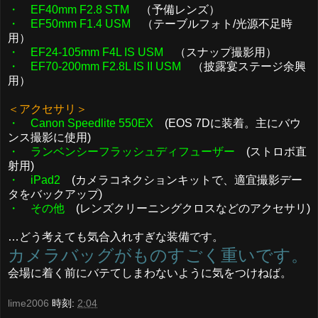
・ EF40mm F2.8 STM
（予備レンズ）
・ EF50mm F1.4 USM
（テーブルフォト/光源不足時
用）
・ EF24-105mm F4L IS USM
（スナップ撮影用）
・ EF70-200mm F2.8L IS II USM
（披露宴ステージ余興
用）
＜アクセサリ＞
・ Canon Speedlite 550EX
(EOS 7Dに装着。主にバウ
ンス撮影に使用)
・ ランベンシーフラッシュディフューザー
(ストロボ直
射用)
・ iPad2
(カメラコネクションキットで、適宜撮影デー
タをバックアップ)
・ その他
(レンズクリーニングクロスなどのアクセサリ)
…どう考えても気合入れすぎな装備です。
カメラバッグがものすごく重いです。
会場に着く前にバテてしまわないように気をつけねば。
lime2006
時刻:
2:04