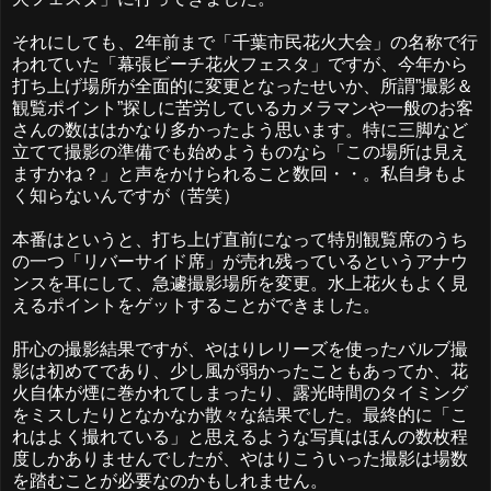
それにしても、2年前まで「千葉市民花火大会」の名称で行
われていた「幕張ビーチ花火フェスタ」ですが、今年から
打ち上げ場所が全面的に変更となったせいか、所謂”撮影＆
観覧ポイント”探しに苦労しているカメラマンや一般のお客
さんの数ははかなり多かったよう思います。特に三脚など
立てて撮影の準備でも始めようものなら「この場所は見え
ますかね？」と声をかけられること数回・・。私自身もよ
く知らないんですが（苦笑）
本番はというと、打ち上げ直前になって特別観覧席のうち
の一つ「リバーサイド席」が売れ残っているというアナウ
ンスを耳にして、急遽撮影場所を変更。水上花火もよく見
えるポイントをゲットすることができました。
肝心の撮影結果ですが、やはりレリーズを使ったバルブ撮
影は初めてであり、少し風が弱かったこともあってか、花
火自体が煙に巻かれてしまったり、露光時間のタイミング
をミスしたりとなかなか散々な結果でした。最終的に「こ
れはよく撮れている」と思えるような写真はほんの数枚程
度しかありませんでしたが、やはりこういった撮影は場数
を踏むことが必要なのかもしれません。