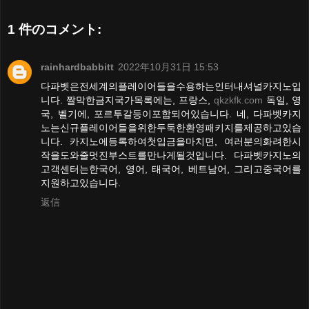
1 件のコメント:
rainhardbabbitt
2022年10月31日 15:53
다파벳은전세계의플레이어들을수용하는인터내셔널카지노입
니다. 짤막한금지국가목록에는, 프랑스,
qkzkfk.com
독일, 영
국, 벨기에, 포르투갈등이포함되어있습니다. 네, 다파벳카지
노는신규플레이어들을위한두둑한환영패키지를제공하고있습
니다. 카지노에등록하여첫입금을마치면, 여러분의화려한시
작을도와줄멋진부스트를만나게될것입니다. 다파벳카지노의
고객센터는한국어, 영어, 태국어, 베트남어, 그리고중국어를
지원하고있습니다.
返信