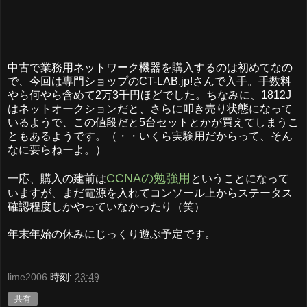
中古で業務用ネットワーク機器を購入するのは初めてなの
で、今回は専門ショップのCT-LAB.jp!さんで入手。手数料
やら何やら含めて2万3千円ほどでした。ちなみに、1812J
はネットオークションだと、さらに叩き売り状態になって
いるようで、この値段だと5台セットとかが買えてしまうこ
ともあるようです。（・・いくら実験用だからって、そん
なに要らねーよ。）
CCNAの勉強用
一応、購入の建前は
ということになって
いますが、まだ電源を入れてコンソール上からステータス
確認程度しかやっていなかったり（笑）
年末年始の休みにじっくり遊ぶ予定です。
lime2006
時刻:
23:49
共有